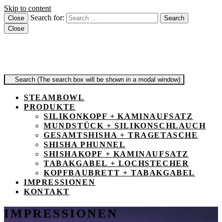
Skip to content
Search for:
Close
Search
Close
Menu
Search (The search box will be shown in a modal window)
steambowl-shisha.com
Einfach. Überall. Steambowl.
STEAMBOWL
PRODUKTE
SILIKONKOPF + KAMINAUFSATZ
MUNDSTÜCK + SILIKONSCHLAUCH
GESAMTSHISHA + TRAGETASCHE
SHISHA PHUNNEL
SHISHAKOPF + KAMINAUFSATZ
TABAKGABEL + LOCHSTECHER
KOPFBAUBRETT + TABAKGABEL
IMPRESSIONEN
KONTAKT
IMPRESSIONEN